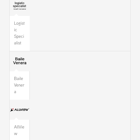
Logist
ic
Speci
alist
Baile
Vener
a
AllVie
w