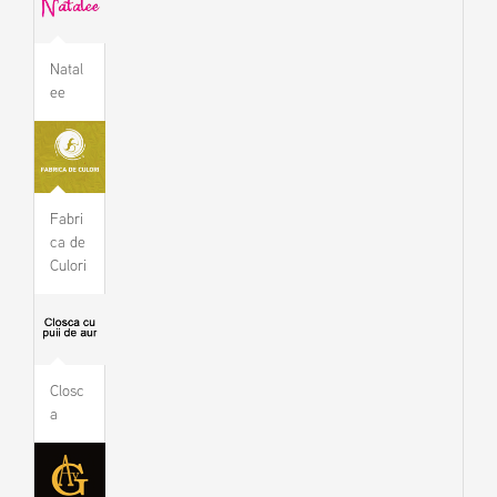
Natal
ee
Fabri
ca de
Culori
Closc
a