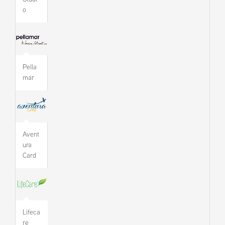
o
Pella
mar
Avent
ura
Card
Lifeca
re