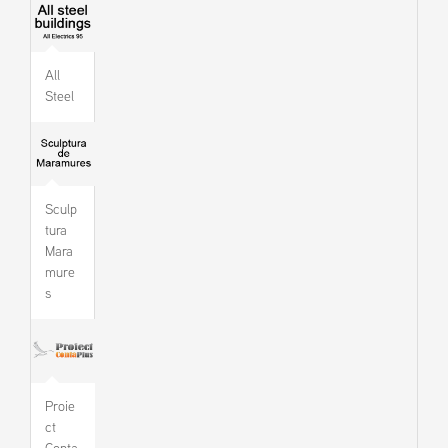
All
Steel
Sculp
tura
Mara
mure
s
Proie
ct