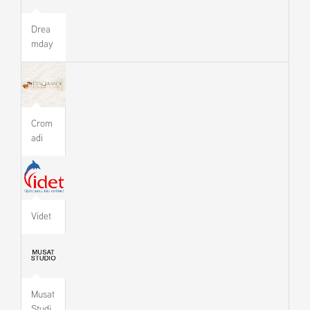
Drea
mday
Crom
adi
Videt
Musat
Studi