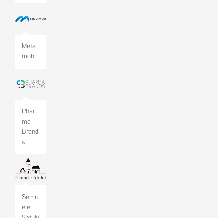
Meta
mob
Phar
ma
Brand
s
Semn
ele
Satulu