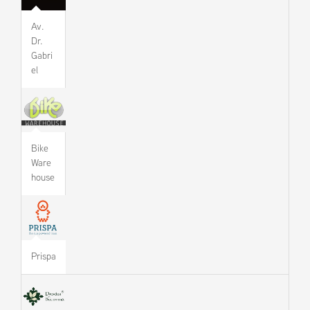
Av.
Dr.
Gabri
el
Bike
Ware
house
Prispa