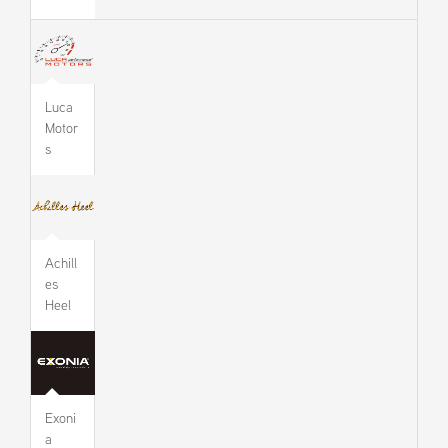
Luca
Motor
s
Achill
es
Heel
Exoni
a