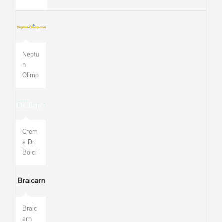
Neptu
n
Olimp
Crem
a Dr.
Boici
Braic
arn