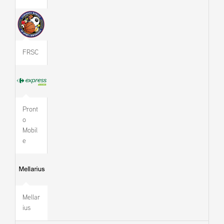
FRSC
Pront
o
Mobil
e
Mellar
ius