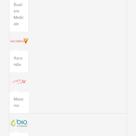
Busti
ere
Medic
ale
Asce
ndia
Massi
mo