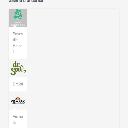
Galeria brandurilor
Poves
tile
Hrane
i
DrSoil
Visma
rk