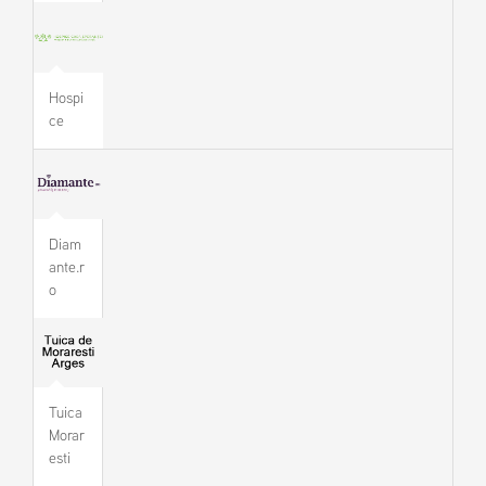
Hospi
ce
Diam
ante.r
o
Tuica
Morar
esti