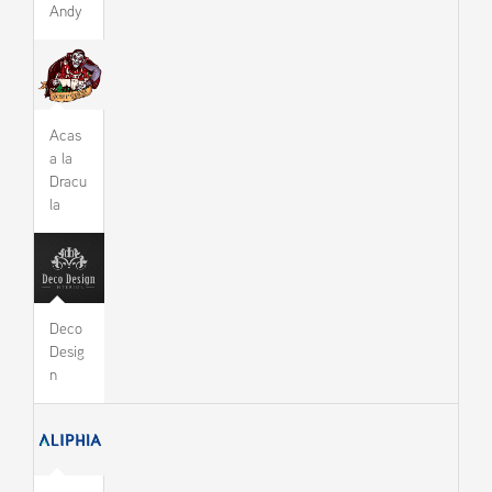
Andy
Acas
a la
Dracu
la
Deco
Desig
n