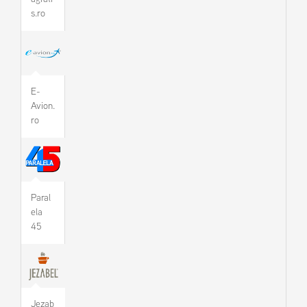
s.ro
E-
Avion.
ro
Paral
ela
45
Jezab