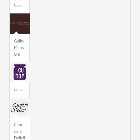
Care
Guilty
Pleas
ure
cuHar
Capri
cii si
Delicii