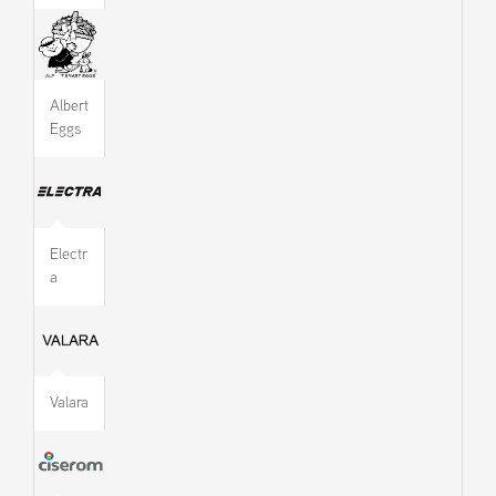
Albert
Eggs
Electr
a
Valara