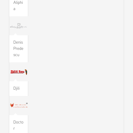
Aliphi
a
Denis
Prede
scu
Djili
Docto
r