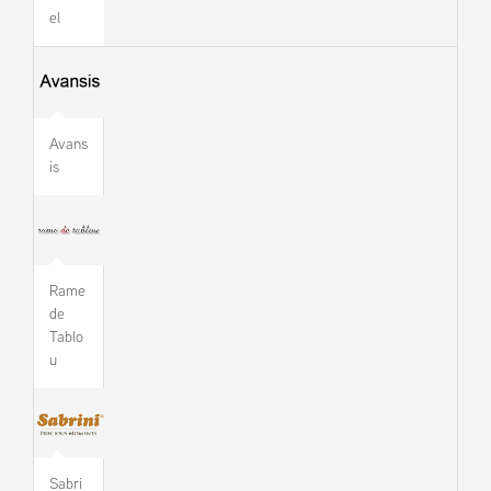
el
Avans
is
Rame
de
Tablo
u
Sabri