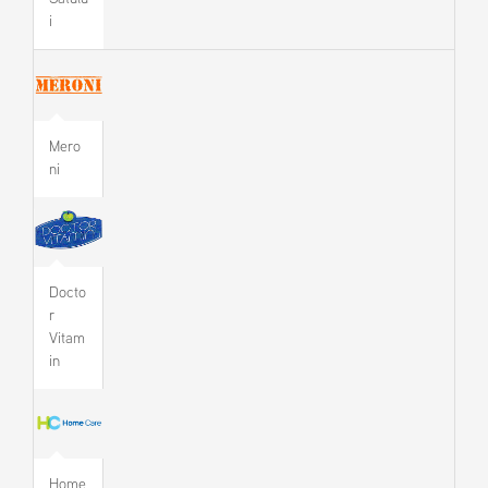
i
Mero
ni
Docto
r
Vitam
in
Home