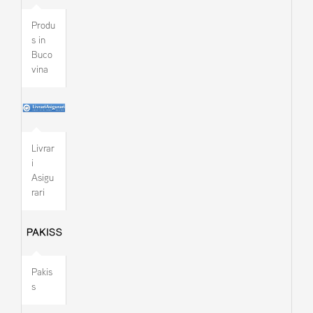
Produ
s in
Buco
vina
Livrar
i
Asigu
rari
Pakis
s